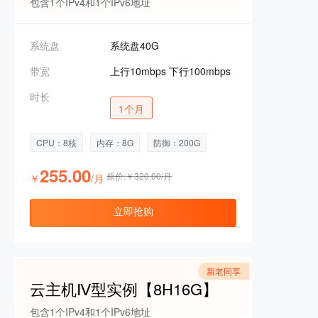
包含1个IPv4和1个IPv6地址
系统盘
系统盘40G
带宽
上行10mbps 下行100mbps
时长
1个月
CPU：8核
内存：8G
防御：200G
255.00
原价:￥320.00/月
￥
/月
立即抢购
新老同享
云主机Ⅳ型实例【8H16G】
包含1个IPv4和1个IPv6地址