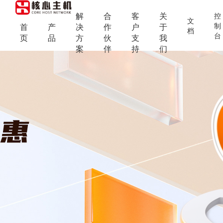
解
合
客
关
控
文
制
首
产
决
作
户
于
档
台
页
品
方
伙
支
我
案
伴
持
们