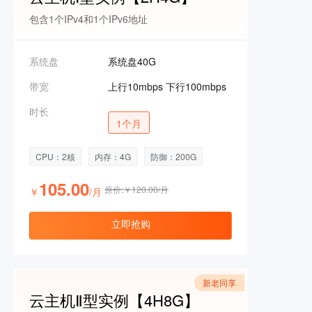
包含1个IPv4和1个IPv6地址
系统盘
系统盘40G
带宽
上行10mbps 下行100mbps
时长
1个月
CPU：2核
内存：4G
防御：200G
105.00
原价:￥120.00/月
￥
/月
立即抢购
新老同享
云主机Ⅱ型实例【4H8G】