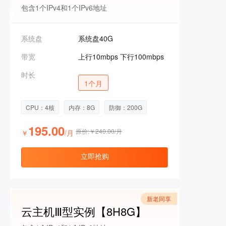
包含1个IPv4和1个IPv6地址
系统盘
系统盘40G
带宽
上行10mbps 下行100mbps
时长
1个月
CPU：4核
内存：8G
防御：200G
195.00
原价:￥240.00/月
￥
/月
立即抢购
新老同享
云主机Ⅲ型实例【8H8G】