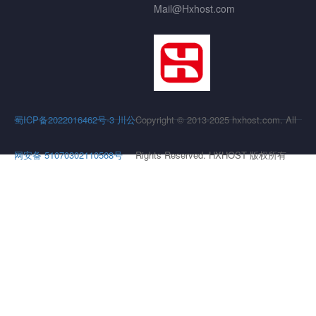
Mail@Hxhost.com
蜀ICP备2022016462号-3
川公
Copyright © 2013-2025 hxhost.com. All
网安备 51070302110568号
Rights Reserved. HXHOST 版权所有