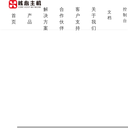
解
合
客
关
控
文
制
首
产
决
作
户
于
档
台
页
品
方
伙
支
我
案
伴
持
们