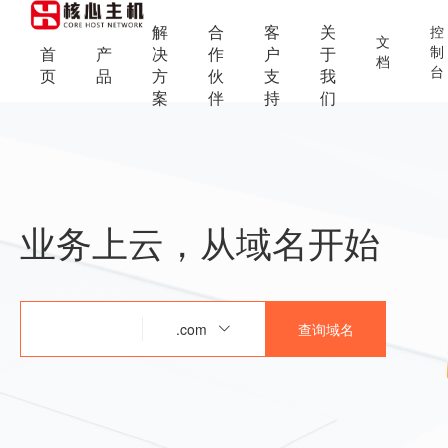
解
合
客
关
控
文
制
首
产
决
作
户
于
档
台
页
品
方
伙
支
我
案
伴
持
们
业务上云，从域名开始
.com
查询域名