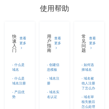
使用帮助
快
用
常
查看
查看
查看
速
户
见
更多
更多
更多
入
指
问
门
南
题
- 什么是
- 创建信
- 如何选
域名
息模板
择域名
- 什么是
- 域名注
- 域名被
域名注册
册
他人注册
了怎么办
- 产品优
- 域名实
势
名认证
- 域名审
核失败后
怎么处理